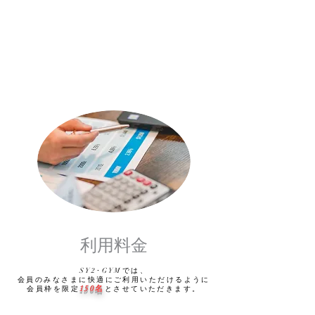
SY2・
GYM
利用料金
SY2･GYMでは、
会員のみなさまに快適にご利用いただけるように
150名
会員枠を限定
とさせていただきます。